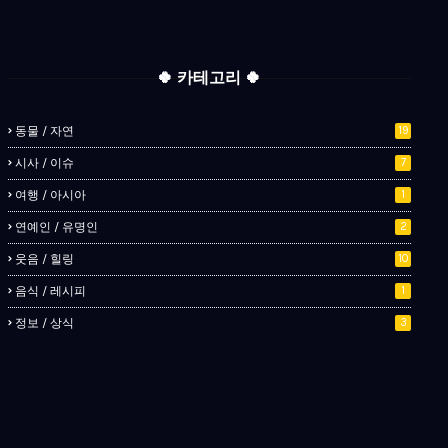
🍀 카테고리 🍀
동물 / 자연
19
시사 / 이슈
7
여행 / 아시아
1
연예인 / 유명인
2
웃음 / 힐링
10
음식 / 레시피
1
정보 / 상식
3